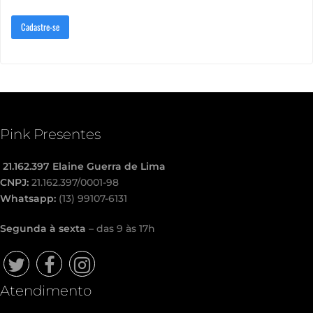
Cadastre-se
Pink Presentes
21.162.397 Elaine Guerra de Lima
CNPJ:
21.162.397/0001-98
Whatsapp:
(13) 99107-6131
Segunda à sexta
– das 9 às 17h
Twitter
Facebook
Instagram
Atendimento