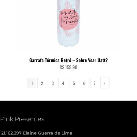
Garrafa Térmica Retrô – Sobre Voar Uatt?
R$
159.90
1
2
3
4
5
6
7
Pink Presentes
21.162.397 Elaine Guerra de Lima