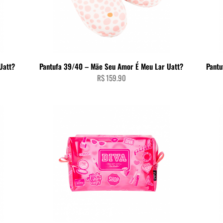
ADICIONAR AO CARRINHO
Uatt?
Pantufa 39/40 – Mãe Seu Amor É Meu Lar Uatt?
Pantu
R$
159.90