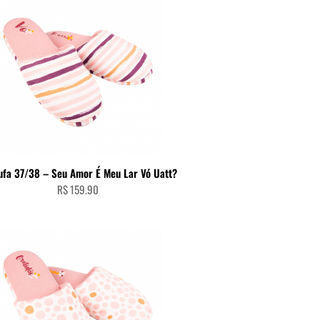
ADICIONAR AO CARRINHO
ufa 37/38 – Seu Amor É Meu Lar Vó Uatt?
R$
159.90