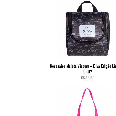
ADICIONAR AO CARRINHO
Necesaire Maleta Viagem – Diva Edição Li
Uatt?
R$
99.90