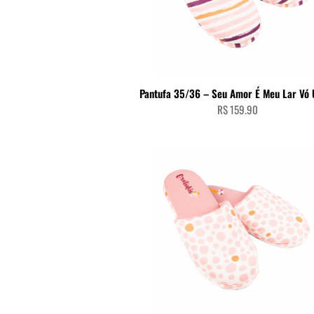
ADICIONAR AO CARRINHO
Pantufa 35/36 – Seu Amor É Meu Lar Vó 
R$
159.90