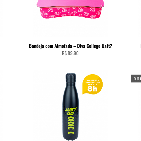
ADICIONAR AO CARRINHO
Bandeja com Almofada – Diva College Uatt?
R$
89.90
OUT 