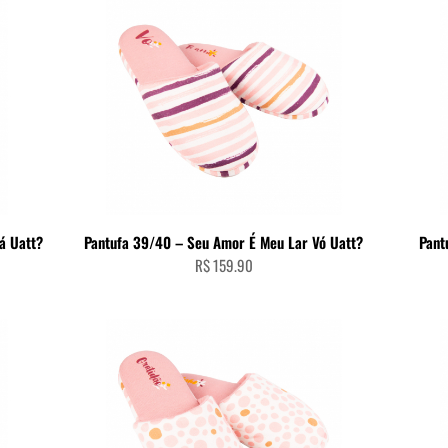
ADICIONAR AO CARRINHO
á Uatt?
Pantufa 39/40 – Seu Amor É Meu Lar Vó Uatt?
Pant
R$
159.90