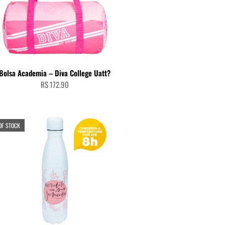
ADICIONAR AO CARRINHO
Bolsa Academia – Diva College Uatt?
R$
172.90
OF STOCK