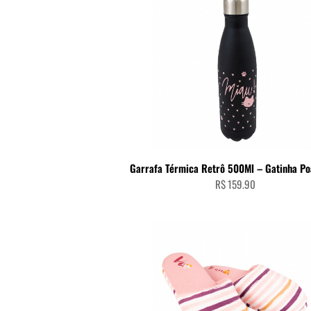
mais
recente
ADICIONAR AO CARRINHO
Garrafa Térmica Retrô 500Ml – Gatinha Po
R$
159.90