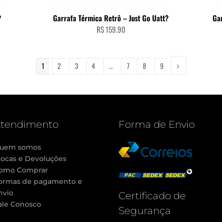
ADICIONAR AO CARRINHO
?
Garrafa Térmica Retrô – Just Go Uatt?
Ga
R$
159.90
1
2
3
4
…
7
8
9
tendimento
Forma de Envio
uem somos
rocas e Devoluções
omo Comprar
ormas de pagamento e
nvio
Certificado de
ale Conosco
Segurança