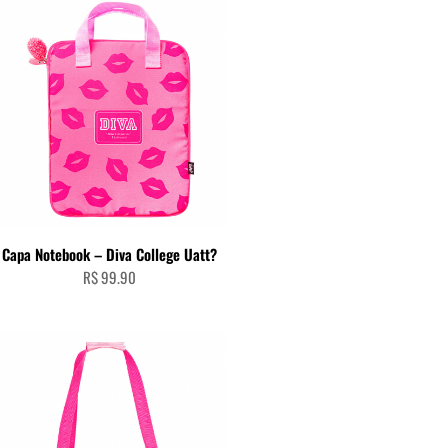
ADICIONAR AO CARRINHO
Capa Notebook – Diva College Uatt?
R$
99.90