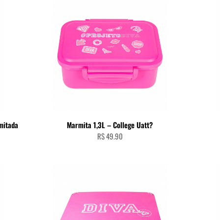
ADICIONAR AO CARRINHO
mitada
Marmita 1,3L – College Uatt?
R$
49.90