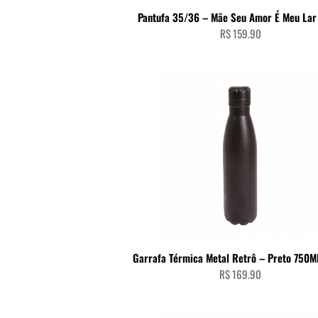
ADICIONAR AO CARRINHO
Pantufa 35/36 – Mãe Seu Amor É Meu Lar
R$
159.90
ADICIONAR AO CARRINHO
Garrafa Térmica Metal Retrô – Preto 750M
R$
169.90