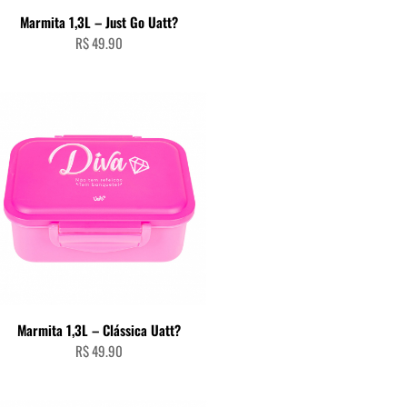
ADICIONAR AO CARRINHO
Marmita 1,3L – Just Go Uatt?
R$
49.90
ADICIONAR AO CARRINHO
Marmita 1,3L – Clássica Uatt?
R$
49.90