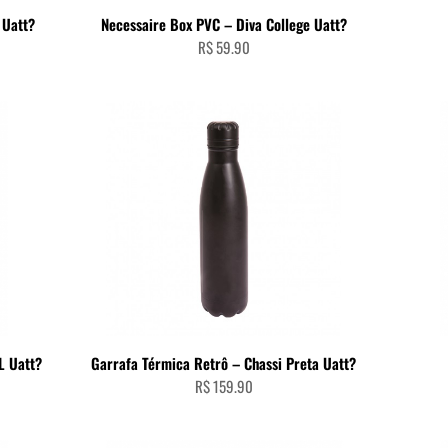
ADICIONAR AO CARRINHO
 Uatt?
Necessaire Box PVC – Diva College Uatt?
R$
59.90
ADICIONAR AO CARRINHO
L Uatt?
Garrafa Térmica Retrô – Chassi Preta Uatt?
R$
159.90