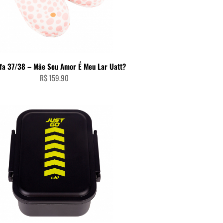
ADICIONAR AO CARRINHO
fa 37/38 – Mãe Seu Amor É Meu Lar Uatt?
R$
159.90