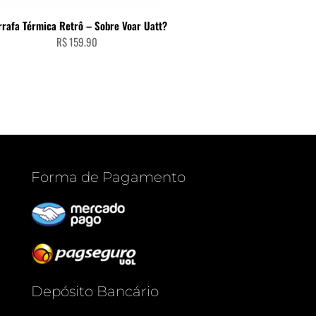
LEIA MAIS
rrafa Térmica Retrô – Sobre Voar Uatt?
R$
159.90
Forma de Pagamento
Depósito Bancário