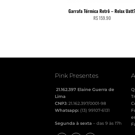
ADICIONAR AO CARRINHO
Garrafa Térmica Retrô – Relax Uatt
R$
159.90
Pink Presentes
A
21.162.397 Elaine Guerra de
Q
Lima
T
CNPJ:
21.162.397/0001-98
C
Whatsapp:
(13) 99107-6131
F
e
Segunda à sexta
– das 9 às 17h
F