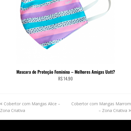
Mascara de Proteção Feminina – Melhores Amigas Uatt?
R$
14.90
previous
next
Cobertor com Mangas Alice –
Cobertor com Mangas Marrom
post:
post:
Zona Criativa
– Zona Criativa