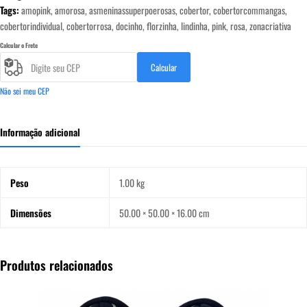
Tags:
amopink
,
amorosa
,
asmeninassuperpoerosas
,
cobertor
,
cobertorcommangas
,
Super
cobertorindividual
,
cobertorrosa
,
docinho
,
florzinha
,
lindinha
,
pink
,
rosa
,
zonacriativa
Poderosas
-
Calcular o Frete
Zona
Calcular
Criativa
quantidade
Não sei meu CEP
Informação adicional
Peso
1.00 kg
Dimensões
50.00 × 50.00 × 16.00 cm
Produtos relacionados