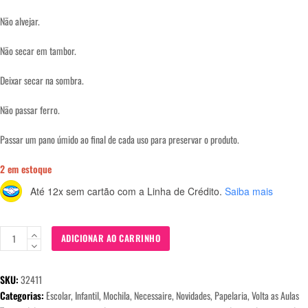
Não alvejar.
Não secar em tambor.
Deixar secar na sombra.
Não passar ferro.
Passar um pano úmido ao final de cada uso para preservar o produto.
2 em estoque
Até 12x sem cartão
com a Linha de Crédito.
Saiba mais
Mochila
ADICIONAR AO CARRINHO
Fofura
-
SKU:
32411
Holográfica
Categorias:
Escolar
,
Infantil
,
Mochila
,
Necessaire
,
Novidades
,
Papelaria
,
Volta as Aulas
Cores