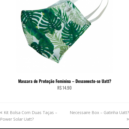
Mascara de Proteção Feminina – Desconecte-se Uatt?
R$
14.90
previous
next
Kit Bolsa Com Duas Taças –
Necessaire Box – Gatinha Uatt?
post:
post:
Power Solar Uatt?