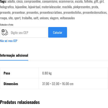
Tags:
adulto
,
cinza
,
compraonline
,
‎consumismo‬
,
ecommerce
,
escola
,
fofinho
,
gift
,
girl‬
,
Uatt?
holografica
,
lojaonline
,
lojavirtual‬
,
materialescolar
,
mochila
,
pinkpresentes
,
prata
,
quantidade
presente
,
presentear
,
presentes
,
‎presentescriativos‬
,
presentesfofos
,
‎presentestematicos‬
,
roupa
,
site‬‎
,
sport
,
trabalho
,
uatt
,
unissex
,
viagem
,
voltaasaulas
Calcular o Frete
Calcular
Não sei meu CEP
Informação adicional
Peso
0.80 kg
Dimensões
37.00 × 32.00 × 16.00 cm
Produtos relacionados